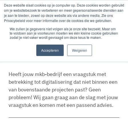
Deze website slaat cookies op je computer op. Deze cookies worden gebruikt
om je websitebezoek te verbeteren en meer gepersonaliseerde diensten aan
je aan te bieden, zowel op deze website als via andere media. Zie ons
Privacybeleid voor meer informatie over de cookies die we gebruiken.
Overig
We zullen je gegevens niet volgen als je onze site bezoekt. Maar om
te voldoen aan je voorkeuren moeten we één kleine cookie gebruiken
zodat je niet vaker wordt gevraagd om deze keus te maken.
Heeft jouw mkb-bedrijf een vraagstuk met
betrekking tot digitalisering dat niet binnen een
van bovenstaande projecten past? Geen
Accepteren
Weigeren
probleem! Wij gaan graag aan de slag met jouw
vraagstuk en komen met een passend advies.
Heeft jouw mkb-bedrijf een vraagstuk met
betrekking tot digitalisering dat niet binnen een
van bovenstaande projecten past? Geen
probleem! Wij gaan graag aan de slag met jouw
vraagstuk en komen met een passend advies.