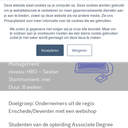
Deze website slaat cookies op je computer op. Deze cookies worden gebruikt
om je websitebezoek te verbeteren en meer gepersonaliseerde diensten aan
je aan te bieden, zowel op deze website als via andere media. Zie ons
Privacybeleid voor meer informatie over de cookies die we gebruiken.
Customer Journey
We zullen je gegevens niet volgen als je onze site bezoekt. Maar om
(webshop)
te voldoen aan je voorkeuren moeten we één kleine cookie gebruiken
zodat je niet vaker wordt gevraagd om deze keus te maken.
Studenten: 1e jaars studenten van de opleiding
Accepteren
Weigeren
Associate Degree Ondernemerschap & Retail
Management
niveau: HBO – Saxion
Startmoment: mei
Duur: 8 weken
Doelgroep: Ondernemers uit de regio
Enschede/Deventer met een webshop
Studenten van de opleiding Associate Degree