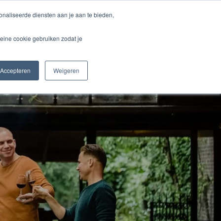
naliseerde diensten aan je aan te bieden,
Werkwijze
Projecten
Kennisbank
Nieuws
Contact
eine cookie gebruiken zodat je
Accepteren
Weigeren