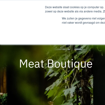
Deze website slaat cookies op je computer op.
zowel op deze website als via andere media. Z
We zullen je gegevens niet volge
niet vaker wordt gevraagd om dez
Meat Boutique