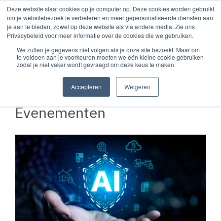
Deze website slaat cookies op je computer op. Deze cookies worden gebruikt
om je websitebezoek te verbeteren en meer gepersonaliseerde diensten aan
je aan te bieden, zowel op deze website als via andere media. Zie ons
Privacybeleid voor meer informatie over de cookies die we gebruiken.
Hier zie je onze
We zullen je gegevens niet volgen als je onze site bezoekt. Maar om
evenementen.
te voldoen aan je voorkeuren moeten we één kleine cookie gebruiken
zodat je niet vaker wordt gevraagd om deze keus te maken.
Aanmelden kan via het contactformulier.
Accepteren
Weigeren
Evenementen